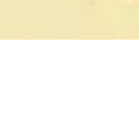
NAŠE USLUGE
Specijalizovani smo za proizvodnju građevinske
stolarije od drveta i u kombinacijama drvo-
aluminijum i aluminijum-drvo.